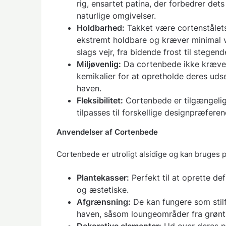
rig, ensartet patina, der forbedrer d
naturlige omgivelser.
Holdbarhed:
Takket være cortenstålet
ekstremt holdbare og kræver minimal ve
slags vejr, fra bidende frost til stegend
Miljøvenlig:
Da cortenbede ikke kræver
kemikalier for at opretholde deres udse
haven.
Fleksibilitet:
Cortenbede er tilgængelige
tilpasses til forskellige designpræfer
Anvendelser af Cortenbede
Cortenbede er utroligt alsidige og kan bruges 
Plantekasser:
Perfekt til at oprette de
og æstetiske.
Afgrænsning:
De kan fungere som stilfu
haven, såsom loungeområder fra grønt
Dekorative elementer:
Ud over deres p