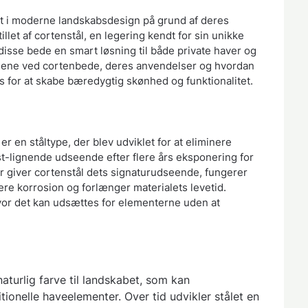
t i moderne landskabsdesign på grund af deres
let af cortenstål, en legering kendt for sin unikke
disse bede en smart løsning til både private haver og
delene ved cortenbede, deres anvendelser og hvordan
s for at skabe bæredygtig skønhed og funktionalitet.
er en ståltype, der blev udviklet for at eliminere
st-lignende udseende efter flere års eksponering for
er giver cortenstål dets signaturudseende, fungerer
ere korrosion og forlænger materialets levetid.
hvor det kan udsættes for elementerne uden at
aturlig farve til landskabet, som kan
onelle haveelementer. Over tid udvikler stålet en