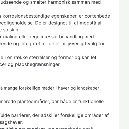
ets udseende og smelter harmonisk sammen med
s korrosionsbestandige egenskaber, er cortenbede
dligeholdelse. De er designet til at modstå al
e solskin.
 maling eller regelmæssig behandling med
ende og integritet, er de et miljøvenligt valg for
 i en række størrelser og former og kan let
encer og pladsbegrænsninger.
på mange forskellige måder i haver og landskaber:
finerede planteområder, der både er funktionelle
lde barrierer, der adskiller forskellige områder af
sagshaver.
raktiske anvendelser kan cortenbede også