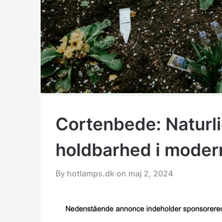
Cortenbede: Naturli
holdbarhed i mode
By hotlamps.dk on
maj 2, 2024