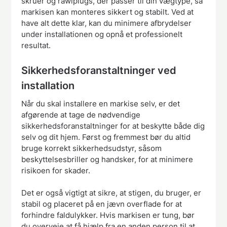
skruer og rawlplugs, der passer til din vægtype, så
markisen kan monteres sikkert og stabilt. Ved at
have alt dette klar, kan du minimere afbrydelser
under installationen og opnå et professionelt
resultat.
Sikkerhedsforanstaltninger ved
installation
Når du skal installere en markise selv, er det
afgørende at tage de nødvendige
sikkerhedsforanstaltninger for at beskytte både dig
selv og dit hjem. Først og fremmest bør du altid
bruge korrekt sikkerhedsudstyr, såsom
beskyttelsesbriller og handsker, for at minimere
risikoen for skader.
Det er også vigtigt at sikre, at stigen, du bruger, er
stabil og placeret på en jævn overflade for at
forhindre faldulykker. Hvis markisen er tung, bør
du overveje at få hjælp fra en anden person til at