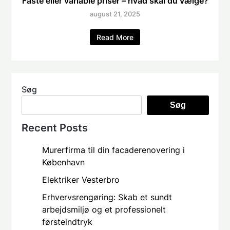
Faste eller variable priser – hvad skal du vælge?
august 21, 2025
Read More
Søg
Søg
Recent Posts
Murerfirma til din facaderenovering i
København
Elektriker Vesterbro
Erhvervsrengøring: Skab et sundt
arbejdsmiljø og et professionelt
førsteindtryk