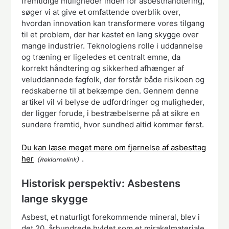
fremtidige muligheder inden for asbesthåndtering,
søger vi at give et omfattende overblik over,
hvordan innovation kan transformere vores tilgang
til et problem, der har kastet en lang skygge over
mange industrier. Teknologiens rolle i uddannelse
og træning er ligeledes et centralt emne, da
korrekt håndtering og sikkerhed afhænger af
veluddannede fagfolk, der forstår både risikoen og
redskaberne til at bekæmpe den. Gennem denne
artikel vil vi belyse de udfordringer og muligheder,
der ligger forude, i bestræbelserne på at sikre en
sundere fremtid, hvor sundhed altid kommer først.
Du kan læse meget mere om fjernelse af asbesttag
her
.
Historisk perspektiv: Asbestens
lange skygge
Asbest, et naturligt forekommende mineral, blev i
det 20. århundrede hyldet som et mirakelmateriale