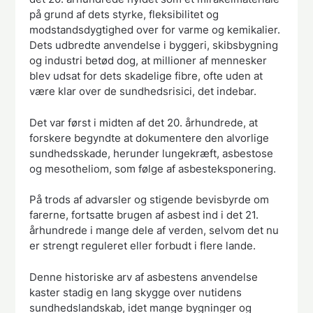
på grund af dets styrke, fleksibilitet og
modstandsdygtighed over for varme og kemikalier.
Dets udbredte anvendelse i byggeri, skibsbygning
og industri betød dog, at millioner af mennesker
blev udsat for dets skadelige fibre, ofte uden at
være klar over de sundhedsrisici, det indebar.
Det var først i midten af det 20. århundrede, at
forskere begyndte at dokumentere den alvorlige
sundhedsskade, herunder lungekræft, asbestose
og mesotheliom, som følge af asbesteksponering.
På trods af advarsler og stigende bevisbyrde om
farerne, fortsatte brugen af asbest ind i det 21.
århundrede i mange dele af verden, selvom det nu
er strengt reguleret eller forbudt i flere lande.
Denne historiske arv af asbestens anvendelse
kaster stadig en lang skygge over nutidens
sundhedslandskab, idet mange bygninger og