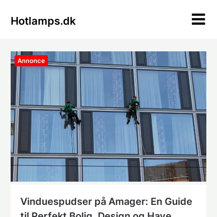
Skip
to
Hotlamps.dk
content
Annonce
Vinduespudser på Amager: En Guide
til Perfekt Bolig, Design og Have