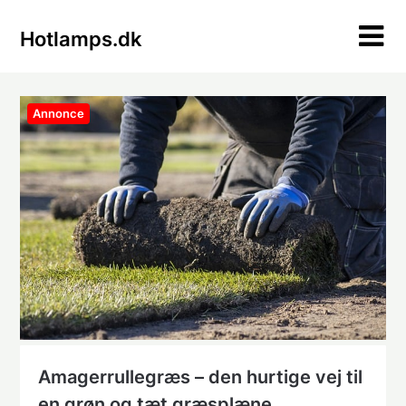
Skip
to
Hotlamps.dk
content
Annonce
Amagerrullegræs – den hurtige vej til
en grøn og tæt græsplæne